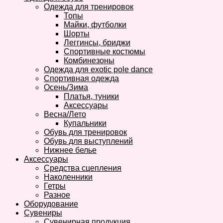
Одежда для тренировок
Топы
Майки, футболки
Шорты
Леггинсы, бриджи
Спортивные костюмы
Комбинезоны
Одежда для exotic pole dance
Спортивная одежда
Осень/Зима
Платья, туники
Аксессуары
Весна/Лето
Купальники
Обувь для тренировок
Обувь для выступлений
Нижнее белье
Аксессуары
Средства сцепления
Наколенники
Гетры
Разное
Оборудование
Сувениры
Сувенирная продукция