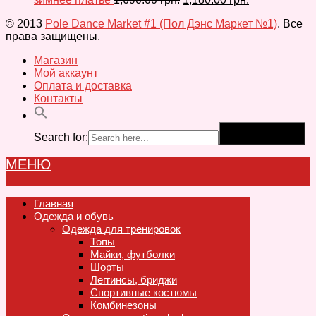
© 2013
Pole Dance Market #1 (Пол Дэнс Маркет №1)
. Все
права защищены.
Магазин
Мой аккаунт
Оплата и доставка
Контакты
Search for:
Search Button
МЕНЮ
Главная
Одежда и обувь
Одежда для тренировок
Топы
Майки, футболки
Шорты
Леггинсы, бриджи
Спортивные костюмы
Комбинезоны