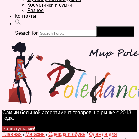
Косметички и сумки
Разное
Контакты
Search for:
Search Button
Самый большой ассортимент товаров, на рынке с 2013
года.
За покупками!
Главная
/
Магазин
/
Одежда и обувь
/
Одежда для