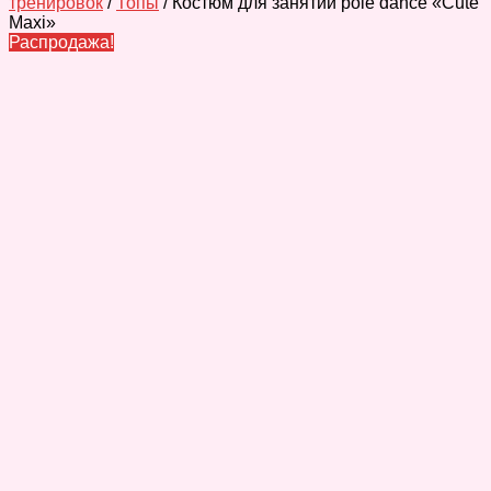
тренировок
/
Топы
/ Костюм для занятий pole dance «Cute
Maxi»
Распродажа!