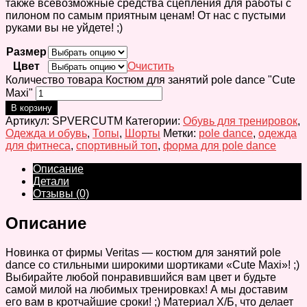
также всевозможные средства сцепления для работы с
пилоном по самым приятным ценам! От нас с пустыми
руками вы не уйдете! ;)
Размер
Цвет
Очистить
Количество товара Костюм для занятий pole dance "Cute
Maxi"
В корзину
Артикул:
SPVERCUTM
Категории:
Обувь для тренировок
,
Одежда и обувь
,
Топы
,
Шорты
Метки:
pole dance
,
одежда
для фитнеса
,
спортивный топ
,
форма для pole dance
Описание
Детали
Отзывы (0)
Описание
Новинка от фирмы Veritas — костюм для занятий pole
dance со стильными широкими шортиками «Cute Maxi»! ;)
Выбирайте любой понравившийся вам цвет и будьте
самой милой на любимых тренировках! А мы доставим
его вам в кротчайшие сроки! ;) Материал Х/Б, что делает