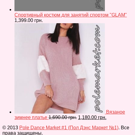
Спортивный костюм для занятий спортом "GLAM"
1,399.00
грн.
Вязаное
зимнее платье
1,690.00
грн.
1,180.00
грн.
© 2013
Pole Dance Market #1 (Пол Дэнс Маркет №1)
. Все
права защищены.