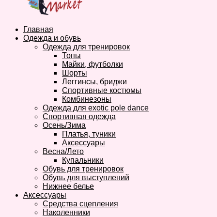
Главная
Одежда и обувь
Одежда для тренировок
Топы
Майки, футболки
Шорты
Леггинсы, бриджи
Спортивные костюмы
Комбинезоны
Одежда для exotic pole dance
Спортивная одежда
Осень/Зима
Платья, туники
Аксессуары
Весна/Лето
Купальники
Обувь для тренировок
Обувь для выступлений
Нижнее белье
Аксессуары
Средства сцепления
Наколенники