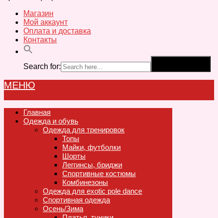
Магазин
Мой аккаунт
Оплата и доставка
Контакты
Search for:
Search Button
МЕНЮ
Главная
Одежда и обувь
Одежда для тренировок
Топы
Майки, футболки
Шорты
Леггинсы, бриджи
Спортивные костюмы
Комбинезоны
Одежда для exotic pole dance
Спортивная одежда
Осень/Зима
Платья, туники