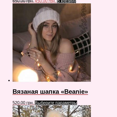
650.00
грн.
450.00
грн.
В корзину
Вязаная шапка «Beanie»
520.00
грн.
Выберите параметры