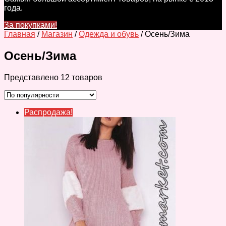
года.
За покупками!
Главная
/
Магазин
/
Одежда и обувь
/ Осень/Зима
Осень/Зима
Представлено 12 товаров
Распродажа!