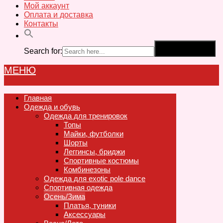
Мой аккаунт
Оплата и доставка
Контакты
Search for:
Search Button
МЕНЮ
Главная
Одежда и обувь
Одежда для тренировок
Топы
Майки, футболки
Шорты
Леггинсы, бриджи
Спортивные костюмы
Комбинезоны
Одежда для exotic pole dance
Спортивная одежда
Осень/Зима
Платья, туники
Аксессуары