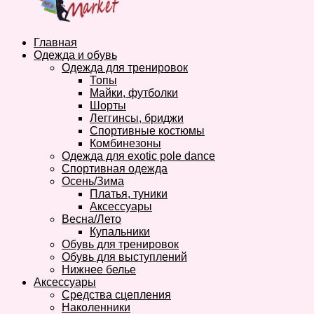
Главная
Одежда и обувь
Одежда для тренировок
Топы
Майки, футболки
Шорты
Леггинсы, бриджи
Спортивные костюмы
Комбинезоны
Одежда для exotic pole dance
Спортивная одежда
Осень/Зима
Платья, туники
Аксессуары
Весна/Лето
Купальники
Обувь для тренировок
Обувь для выступлений
Нижнее белье
Аксессуары
Средства сцепления
Наколенники