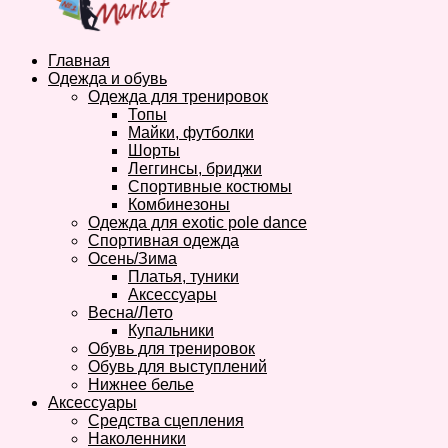
Главная
Одежда и обувь
Одежда для тренировок
Топы
Майки, футболки
Шорты
Леггинсы, бриджи
Спортивные костюмы
Комбинезоны
Одежда для exotic pole dance
Спортивная одежда
Осень/Зима
Платья, туники
Аксессуары
Весна/Лето
Купальники
Обувь для тренировок
Обувь для выступлений
Нижнее белье
Аксессуары
Средства сцепления
Наколенники