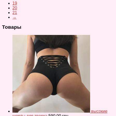
19
20
21
→
Товары
высокие
шорты для тверка
590.00
грн.