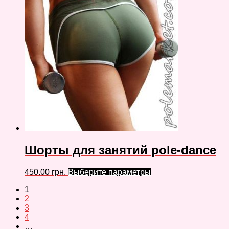
Шорты для занятий pole-dance
450.00
грн.
Выберите параметры
1
2
3
4
…