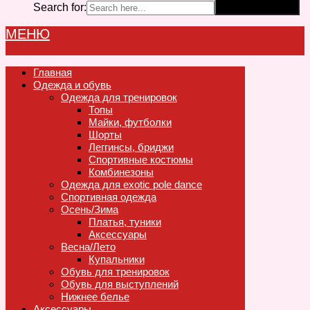
Search for:
Search Button
МЕНЮ
Главная
Одежда и обувь
Одежда для тренировок
Топы
Майки, футболки
Шорты
Леггинсы, бриджи
Спортивные костюмы
Комбинезоны
Одежда для exotic pole dance
Спортивная одежда
Осень/Зима
Платья, туники
Аксессуары
Весна/Лето
Купальники
Обувь для тренировок
Обувь для выступлений
Нижнее белье
Аксессуары