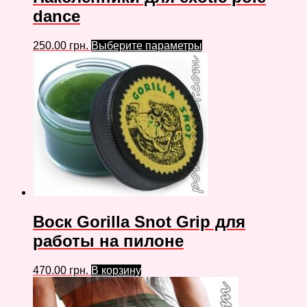
dance
250.00
грн.
Выберите параметры
Воск Gorilla Snot Grip для
работы на пилоне
470.00
грн.
В корзину