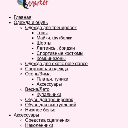
Главная
Одежда и обувь
Одежда для тренировок
Топы
Майки, футболки
Шорты
Леггинсы, бриджи
Спортивные костюмы
Комбинезоны
Одежда для exotic pole dance
Спортивная одежда
Осень/Зима
Платья, туники
Аксессуары
Весна/Лето
Купальники
Обувь для тренировок
Обувь для выступлений
Нижнее белье
Аксессуары
Средства сцепления
Наколенники