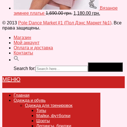
Вязаное
зимнее платье
1,690.00
грн.
1,180.00
грн.
© 2013
Pole Dance Market #1 (Пол Дэнс Маркет №1)
. Все
права защищены.
Магазин
Мой аккаунт
Оплата и доставка
Контакты
Search for:
Search Button
МЕНЮ
Главная
Одежда и обувь
Одежда для тренировок
Топы
Майки, футболки
Шорты
Леггинсы, бриджи