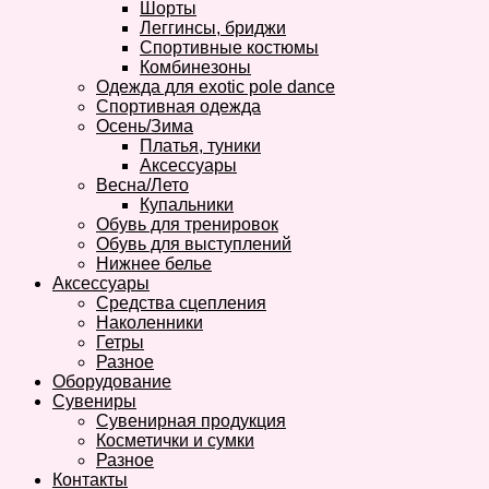
Шорты
Леггинсы, бриджи
Спортивные костюмы
Комбинезоны
Одежда для exotic pole dance
Спортивная одежда
Осень/Зима
Платья, туники
Аксессуары
Весна/Лето
Купальники
Обувь для тренировок
Обувь для выступлений
Нижнее белье
Аксессуары
Средства сцепления
Наколенники
Гетры
Разное
Оборудование
Сувениры
Сувенирная продукция
Косметички и сумки
Разное
Контакты