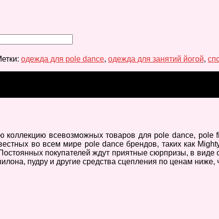
етки:
одежда для pole dance
,
одежда для занятий йогой
,
сп
оллекцию всевозможных товаров для pole danсe, pole fitn
ных во всем мире pole dance брендов, таких как Mighty Gr
остоянных покупателей ждут приятные сюрпризы, в виде с
пилона, пудру и другие средства сцепления по ценам ниже,