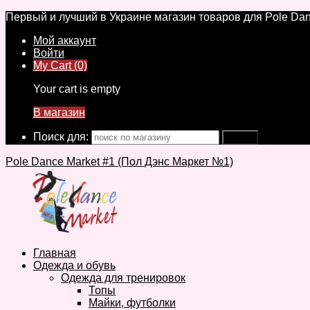
Первый и лучший в Украине магазин товаров для Pole Dan
Мой аккаунт
Войти
My Cart (0)
Your cart is empty
В магазин
Поиск для:
Pole Dance Market #1 (Пол Дэнс Маркет №1)
Главная
Одежда и обувь
Одежда для тренировок
Топы
Майки, футболки