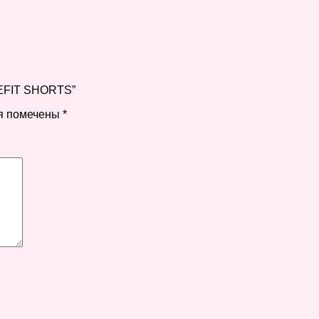
LEFIT SHORTS”
я помечены
*