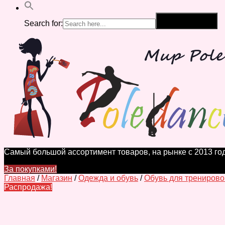
Search for:
Search Button
Самый большой ассортимент товаров, на рынке с 2013 год
За покупками!
Главная
/
Магазин
/
Одежда и обувь
/
Обувь для тренирово
Распродажа!