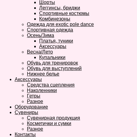
Шорты
Леггинсы, бриджи
Спортивные костюмы
Комбинезоны
Одежда для exotic pole dance
Спортивная одежда
Осень/Зима
Платья, туники
Аксессуары
Весна/Лето
Купальники
Обувь для тренировок
Обувь для выступлений
Нижнее белье
Аксессуары
Средства сцепления
Наколенники
Гетры
Разное
Оборудование
Сувениры
Сувенирная продукция
Косметички и сумки
Разное
Контакты