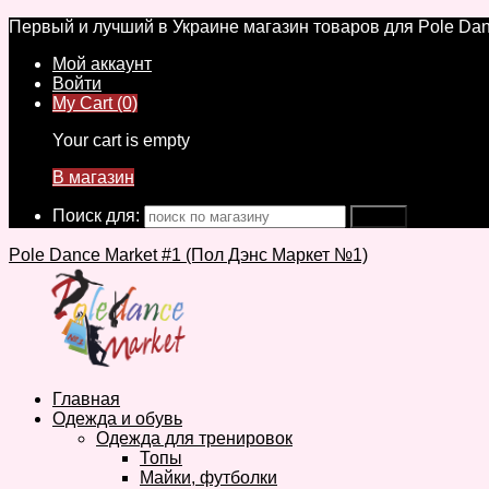
Первый и лучший в Украине магазин товаров для Pole Dan
Мой аккаунт
Войти
My Cart (0)
Your cart is empty
В магазин
Поиск для:
Pole Dance Market #1 (Пол Дэнс Маркет №1)
Главная
Одежда и обувь
Одежда для тренировок
Топы
Майки, футболки