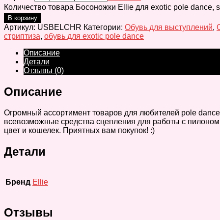
Количество товара Босоножки Ellie для exotic pole dance,
В корзину
Артикул:
USBELCHR
Категории:
Обувь для выступлений
,
стриптиза
,
обувь для exotic pole dance
Описание
Детали
Отзывы (0)
Описание
Огромный ассортимент товаров для любителей pole dance, e
всевозможные средства сцепления для работы с пилоном, 
цвет и кошелек. Приятных вам покупок! :)
Детали
Бренд
Ellie
Отзывы