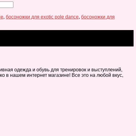
ie
,
босоножки для exotic pole dance
,
босоножки для
ртивная одежда и обувь для тренировок и выступлений,
о в нашем интернет магазине! Все это на любой вкус,